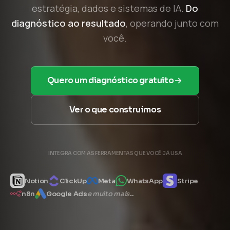
estratégia, dados e sistemas de IA.
Do
diagnóstico ao resultado
, operando junto com
você.
Quero um diagnóstico gratuito
Ver o que construímos
INTEGRA COM AS FERRAMENTAS QUE VOCÊ JÁ USA
Notion
ClickUp
Meta
WhatsApp
Stripe
n8n
Google Ads
e muito mais...