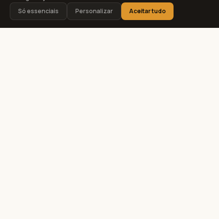
Só essenciais
Personalizar
Aceitar tudo
EMPRESAS QUE CONFIAM NA CAV
Você ainda resolve tudo
na mão?
A maioria dos donos de negócio
trabalha